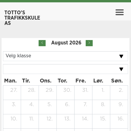
TOTTO'S
TRAFIKKSKULE
AS
August 2026
Man.
Tir.
Ons.
Tor.
Fre.
Lør.
Søn.
27.
28.
29.
30.
31.
1.
2.
3.
4.
5.
6.
7.
8.
9.
10.
11.
12.
13.
14.
15.
16.