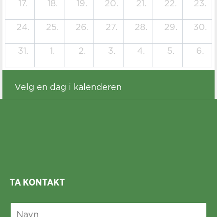
17.
18.
19.
20.
21.
22.
23.
24.
25.
26.
27.
28.
29.
30.
31.
1.
2.
3.
4.
5.
6.
Velg en dag i kalenderen
TA KONTAKT