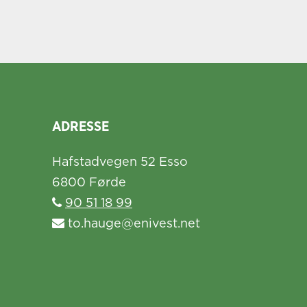
ADRESSE
Hafstadvegen 52 Esso
6800 Førde
90 51 18 99
to.hauge@enivest.net